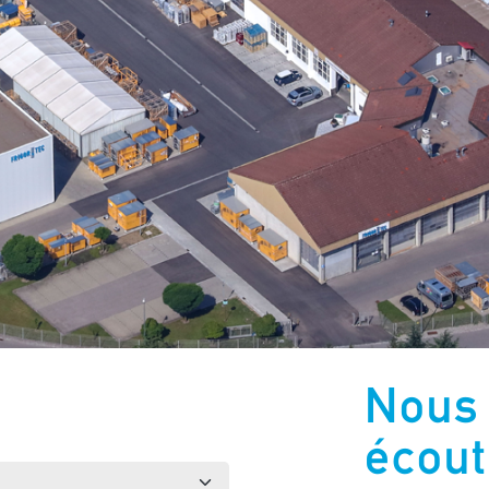
Nous 
écout