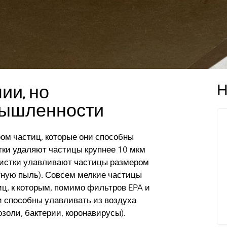
Н
ии, но
мышленности
м частиц, которые они способны
тки удаляют частицы крупнее 10 мкм
 очистки улавливают частицы размером
нтную пыль). Совсем мелкие частицы
ц, к которым, помимо фильтров EPA и
и способны улавливать из воздуха
озоли, бактерии, коронавирусы).