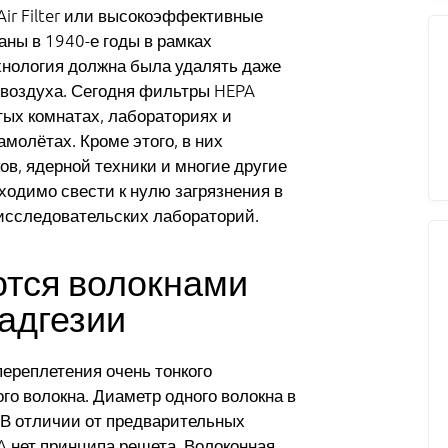
 Air Filter или высокоэффективные
ны в 1940-е годы в рамках
хнология должна была удалять даже
 воздуха. Сегодня фильтры HEPA
тых комнатах, лабораториях и
молётах. Кроме этого, в них
в, ядерной техники и многие другие
ходимо свести к нулю загрязнения в
исследовательских лабораторий.
тся волокнами
адгезии
ереплетения очень тонкого
го волокна. Диаметр одного волокна в
 В отличии от предварительных
A нет принципа решета. Волоконная