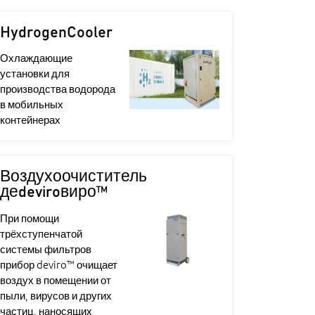
HydrogenCooler
Охлаждающие
установки для
производства водорода
в мобильных
контейнерах
Воздухоочиститель
деdeviroвиро™
При помощи
трёхступенчатой
системы фильтров
прибор deviro™ очищает
воздух в помещении от
пыли, вирусов и других
частиц, наносящих