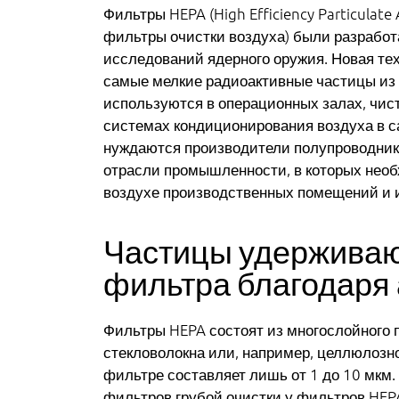
Фильтры HEPA (High Efficiency Particulate
фильтры очистки воздуха) были разработа
исследований ядерного оружия. Новая те
самые мелкие радиоактивные частицы из
используются в операционных залах, чис
системах кондиционирования воздуха в са
нуждаются производители полупроводнико
отрасли промышленности, в которых необ
воздухе производственных помещений и 
Частицы удерживаю
фильтра благодаря 
Фильтры HEPA состоят из многослойного п
стекловолокна или, например, целлюлозно
фильтре составляет лишь от 1 до 10 мкм.
фильтров грубой очистки у фильтров HEP